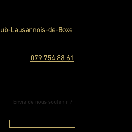
lub-Lausannois-de-Boxe
079 754 88 61
Envie de nous soutenir ?
Devenir sponsor officiel