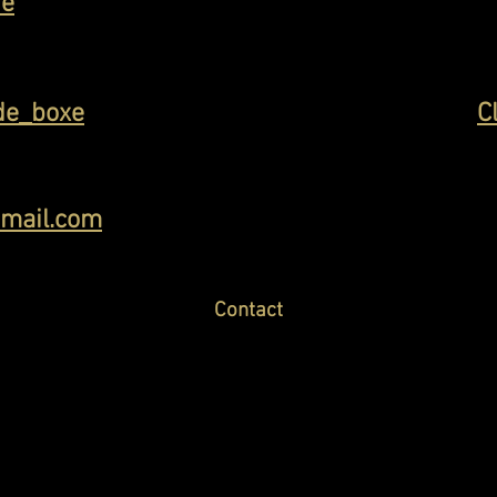
ne
de_boxe
C
mail.com
Contact
Club Lausannois de Boxe et de Culture Physique
Salle Omnisports du vieux moulin,
Route des Plaines du Loup 6
,
1018 Lausanne
clblausanneboxe@gmail.com