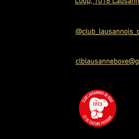
Loup, 1018 Lausan
@club_lausannois_
clblausanneboxe@g